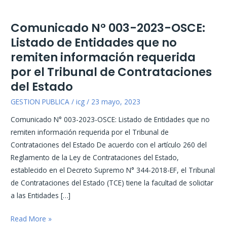
Skip
to
Comunicado N° 003-2023-OSCE:
Comunicado
content
N°
Listado de Entidades que no
003-
remiten información requerida
2023-
por el Tribunal de Contrataciones
OSCE:
del Estado
Listado
GESTION PUBLICA
/
icg
/
23 mayo, 2023
de
Entidades
Comunicado N° 003-2023-OSCE: Listado de Entidades que no
que
remiten información requerida por el Tribunal de
no
Contrataciones del Estado De acuerdo con el artículo 260 del
remiten
Reglamento de la Ley de Contrataciones del Estado,
información
establecido en el Decreto Supremo N° 344-2018-EF, el Tribunal
requerida
de Contrataciones del Estado (TCE) tiene la facultad de solicitar
por
a las Entidades […]
el
Tribunal
Read More »