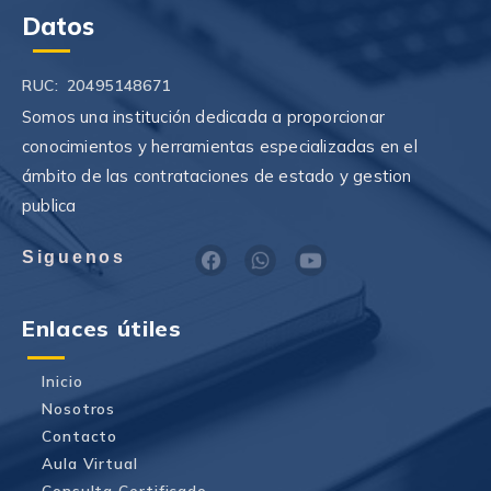
Datos
RUC: 20495148671
Somos una institución dedicada a proporcionar
conocimientos y herramientas especializadas en el
ámbito de las contrataciones de estado y gestion
publica
F
W
Y
Siguenos
a
h
o
c
a
u
e
t
t
Enlaces útiles
b
s
u
o
a
b
o
p
e
Inicio
k
p
Nosotros
Contacto
Aula Virtual
Consulta Certificado