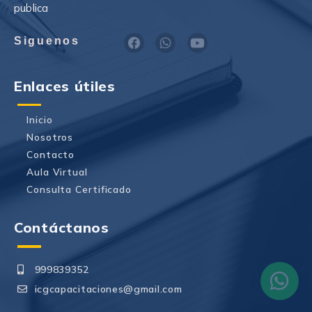
publica
F
W
Y
Siguenos
a
h
o
c
a
u
e
t
t
Enlaces útiles
b
s
u
o
a
b
o
p
e
Inicio
k
p
Nosotros
Contacto
Aula Virtual
Consulta Certificado
Contáctanos
Wh
999839352
icgcapacitaciones@gmail.com