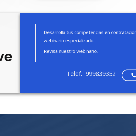
Desarrolla tus competencias en contratacion
webinario especializado.
ve
Revisa nuestro webinario.
Telef. 999839352