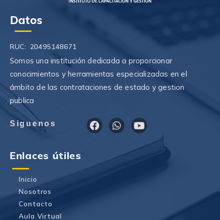
Datos
RUC: 20495148671
Somos una institución dedicada a proporcionar
conocimientos y herramientas especializadas en el
ámbito de las contrataciones de estado y gestion
publica
F
W
Y
Siguenos
a
h
o
c
a
u
e
t
t
Enlaces útiles
b
s
u
o
a
b
o
p
e
Inicio
k
p
Nosotros
Contacto
Aula Virtual