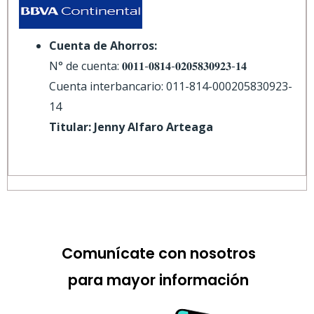
Cuenta de Ahorros:
N° de cuenta: 𝟎𝟎𝟏𝟏-𝟎𝟖𝟏𝟒-𝟎𝟐𝟎𝟓𝟖𝟑𝟎𝟗𝟐𝟑-𝟏𝟒
Cuenta interbancario: 011-814-000205830923-
14
Titular: Jenny Alfaro Arteaga
Comunícate con nosotros
para mayor información