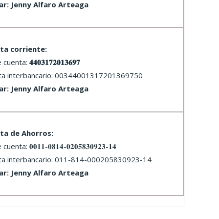
lar: Jenny Alfaro Arteaga
ta corriente:
e cuenta:
𝟒𝟒𝟎𝟑𝟏𝟕𝟐𝟎𝟏𝟑𝟔𝟗𝟕
ta interbancario: 00344001317201369750
lar: Jenny Alfaro Arteaga
ta de Ahorros:
uenta: 𝟎𝟎𝟏𝟏-𝟎𝟖𝟏𝟒-𝟎𝟐𝟎𝟓𝟖𝟑𝟎𝟗𝟐𝟑-𝟏𝟒
ta interbancario: 011-814-000205830923-14
lar: Jenny Alfaro Arteaga