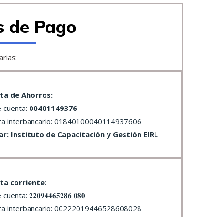
s de Pago
arias:
ta de Ahorros:
e cuenta:
00401149376
ta interbancario: 01840100040114937606
lar: Instituto de Capacitación y Gestión EIRL
ta corriente:
uenta: 𝟐𝟐𝟎𝟗𝟒𝟒𝟔𝟓𝟐𝟖𝟔 𝟎𝟖𝟎
ta interbancario: 00222019446528608028