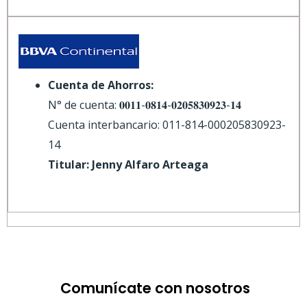
Cuenta de Ahorros:
N° de cuenta: 𝟎𝟎𝟏𝟏-𝟎𝟖𝟏𝟒-𝟎𝟐𝟎𝟓𝟖𝟑𝟎𝟗𝟐𝟑-𝟏𝟒
Cuenta interbancario: 011-814-000205830923-
14
Titular: Jenny Alfaro Arteaga
Comunícate con nosotros