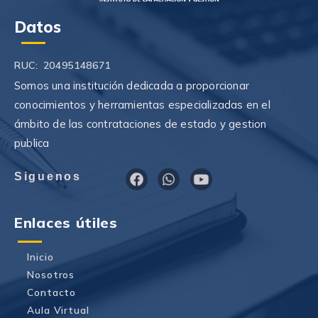
Datos
RUC: 20495148671
Somos una institución dedicada a proporcionar
conocimientos y herramientas especializadas en el
ámbito de las contrataciones de estado y gestion
publica
F
W
Y
Siguenos
a
h
o
c
a
u
e
t
t
Enlaces útiles
b
s
u
o
a
b
o
p
e
Inicio
k
p
Nosotros
Contacto
Aula Virtual